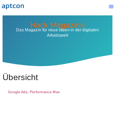
Ha
Ko
Hack Magazine
Das Magazin für neue Ideen in der digitalen
Arbeitswelt
Übersicht
Google Ads
,
Performance Max