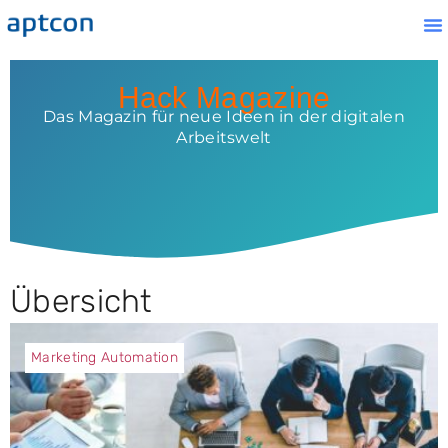
Ha
Ko
Hack Magazine
Das Magazin für neue Ideen in der digitalen
Arbeitswelt
Übersicht
Marketing Automation